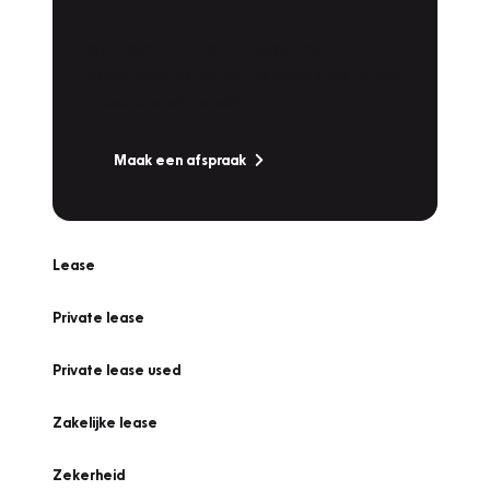
Werkplaatsafspraak
Is uw auto toe aan Onderhoud,
Bandenwissel of een Vakantiecheck? Plan
online een afspraak!
Maak een afspraak
Lease
Private lease
Private lease used
Zakelijke lease
Zekerheid