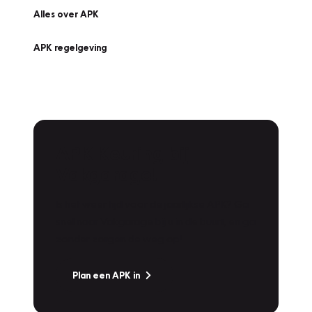
Alles over APK
APK regelgeving
APK Keuring bij
Vakgarage!
Is het weer tijd voor de jaarlijkse APK? Ga
snel naar Vakgarage bij u in de buurt, en ga
zonder zorgen de weg op!
Plan een APK in