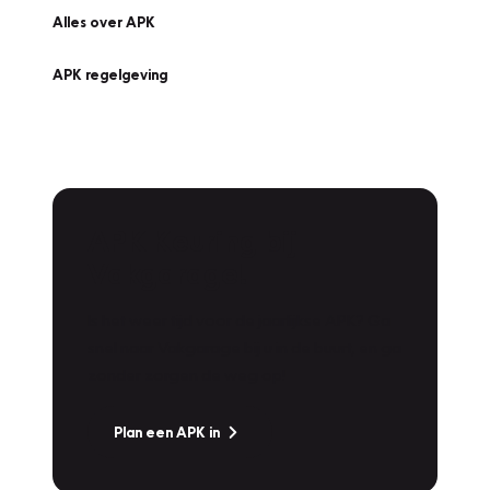
Alles over APK
APK regelgeving
APK Keuring bij
Vakgarage!
Is het weer tijd voor de jaarlijkse APK? Ga
snel naar Vakgarage bij u in de buurt, en ga
zonder zorgen de weg op!
Plan een APK in