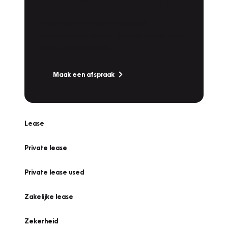
Werkplaatsafspraak
Is uw auto toe aan Onderhoud,
Bandenwissel of een Vakantiecheck? Plan
online een afspraak!
Maak een afspraak
Lease
Private lease
Private lease used
Zakelijke lease
Zekerheid