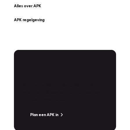
Alles over APK
APK regelgeving
APK Keuring bij
Vakgarage!
Is het weer tijd voor de jaarlijkse APK? Ga
snel naar Vakgarage bij u in de buurt, en ga
zonder zorgen de weg op!
Plan een APK in