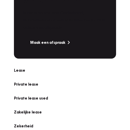
Werkplaatsafspraak
Is uw auto toe aan Onderhoud,
Bandenwissel of een Vakantiecheck? Plan
online een afspraak!
Maak een afspraak
Lease
Private lease
Private lease used
Zakelijke lease
Zekerheid