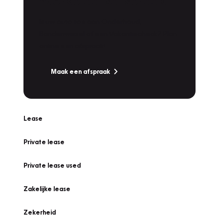
Werkplaatsafspraak
Is uw auto toe aan Onderhoud,
Bandenwissel of een Vakantiecheck? Plan
online een afspraak!
Maak een afspraak
Lease
Private lease
Private lease used
Zakelijke lease
Zekerheid