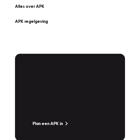
Alles over APK
APK regelgeving
APK Keuring bij
Vakgarage!
Is het weer tijd voor de jaarlijkse APK? Ga
snel naar Vakgarage bij u in de buurt, en ga
zonder zorgen de weg op!
Plan een APK in