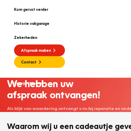
Kom gerust verder
Historie vakgarage
Zekerheden
Afspraak maken
Contact
We hebben uw
Garageafspraak
afspraak ontvangen!
Als blijk van waardering ontvangt u nu bij reparatie en on
Waarom wij u een cadeautje gev