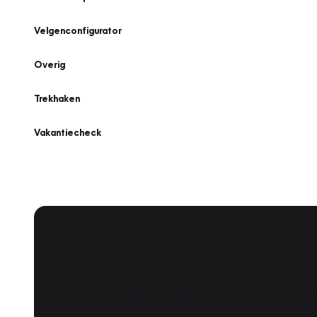
Velgenconfigurator
Overig
Trekhaken
Vakantiecheck
Plan een
Werkplaatsafspraak
Is uw auto toe aan Onderhoud, Bandenwissel of een Va