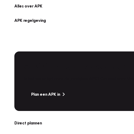
Alles over APK
APK regelgeving
APK Keuring bij Vakgarage!
Is het weer tijd voor de jaarlijkse APK? Ga snel naar V
Plan een APK in
Direct plannen