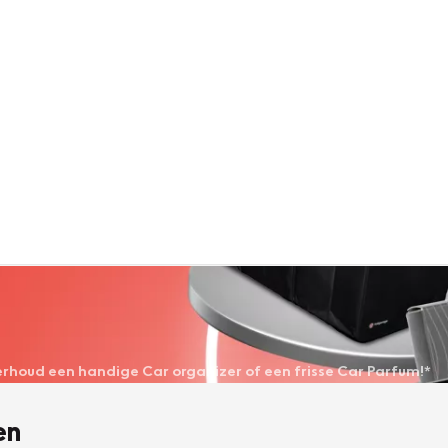
derhoud een handige Car organizer of een frisse Car Parfum!*
en